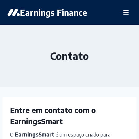
Pular
Earnings Finance
para
o
Conteúdo
Contato
Entre em contato com o
EarningsSmart
O
EarningsSmart
é um espaço criado para