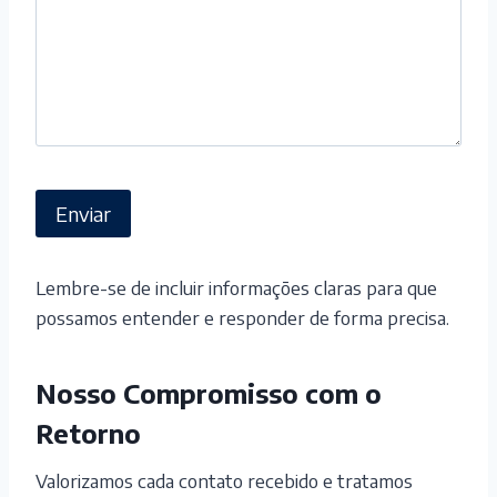
A
Lembre-se de incluir informações claras para que
l
possamos entender e responder de forma precisa.
t
e
Nosso Compromisso com o
r
Retorno
n
a
Valorizamos cada contato recebido e tratamos
t