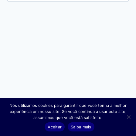
por:
Nós utilizamos cookies para garantir que você tenha a melhor
experiência em nosso site. Se você continua a usar este site,
© 2026 Earnings Finance
assumimos que você está satisfeito.
Aceitar
Saiba mais