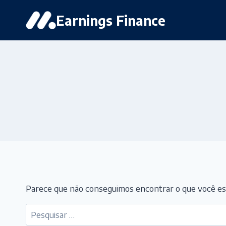
Pular
Earnings Finance
para
o
Conteúdo
Parece que não conseguimos encontrar o que você est
Pesquisar
por: